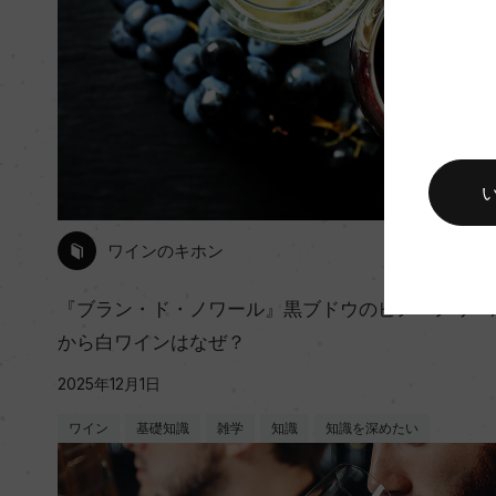
ワインのキホン
『ブラン・ド・ノワール』黒ブドウのピノ・ノワー
から白ワインはなぜ？
2025年12月1日
ワイン
基礎知識
雑学
知識
知識を深めたい