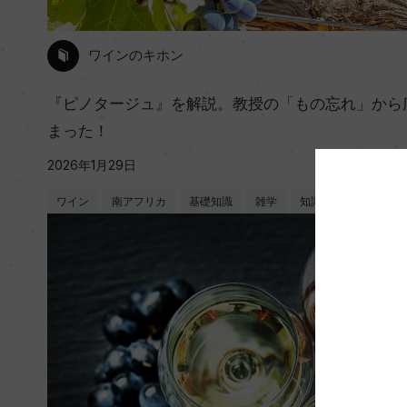
ワインのキホン
『ピノタージュ』を解説。教授の「もの忘れ」から
まった！
2026年1月29日
ワイン
南アフリカ
基礎知識
雑学
知識