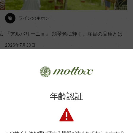
ワインのキホン
広
『アルバリーニョ』 翡翠色に輝く、注目の品種とは
2026年7月30日
ワイン
スペイン
日本
ポルトガル
ウルグアイ
…
年齢認証