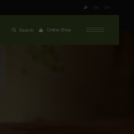
JP
EN
CH
Online Shop
Search