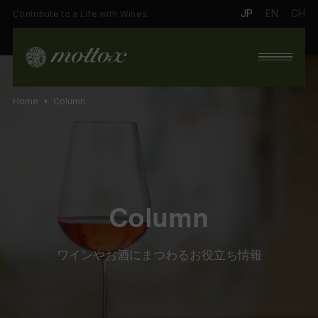
JP
EN
CH
Contribute to a Life with Wines.
Home
Column
Column
ワインやお酒にまつわるお役立ち情報