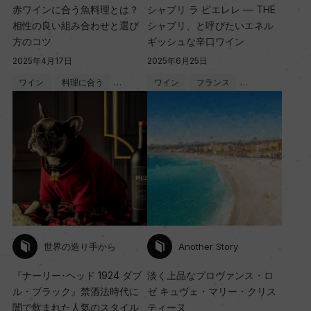
赤ワインに合う魚料理とは？
シャブリ ラ ピエレレ — THE
相性の良い組み合わせと選び
シャブリ、と呼びたいエネル
方のコツ
ギッシュな辛口ワイン
2025年4月17日
2025年6月25日
ワイン
料理に合う
…
ワイン
フランス
…
世界の造り手から
Another Story
『ナーリー･ヘッド 1924 ダブ
淡く上品なプロヴァンス・ロ
ル・ブラック』禁酒法時代に
ゼ キュヴェ・マリー・クリス
闇で飲まれた人気のスタイル
ティーヌ