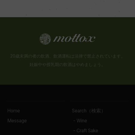
20歳未満の者の飲酒、飲酒運転は法律で禁止されています。
妊娠中や授乳期の飲酒はやめましょう。
Home
Search（検索）
Message
- Wine
- Craft Sake