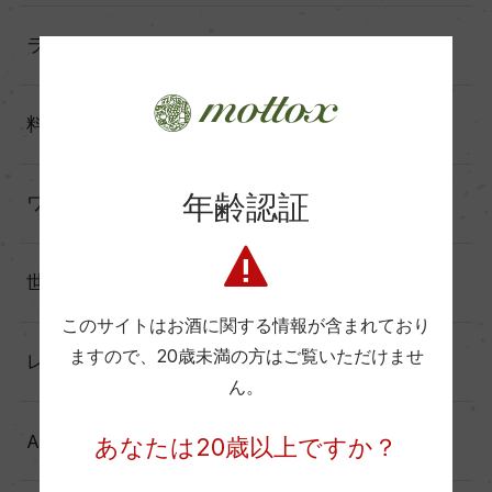
ランキング（17）
料理に合わせる（60）
年齢認証
ワインと暮らす（60）
世界の造り手から（25）
このサイトはお酒に関する情報が含まれており
ますので、
20歳未満の方はご覧いただけませ
レポート（137）
ん。
Another Story（39）
あなたは20歳以上ですか？