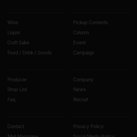
Wine
Pickup Contents
Liquor
Column
Craft Sake
Event
Food / Drink / Goods
Campaign
Producer
Company
Shop List
News
Faq
Recruit
Contact
Privacy Policy
Mail Magazine
Social Media Policy