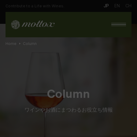
JP
EN
CH
Contribute to a Life with Wines.
Home
Column
Column
ワインやお酒にまつわるお役立ち情報